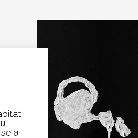
bitat
du
ise à